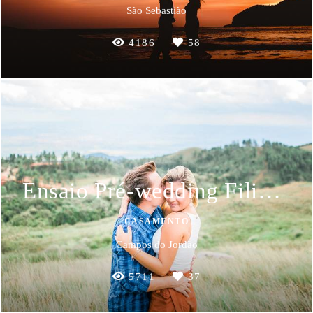
São Sebastião
4186
58
Ensaio Pré-wedding Filipe & Letícia
CASAMENTO
Campos do Jordão
5711
37