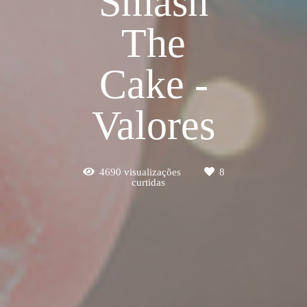
Smash
The
Cake -
Valores
4690
visualizações
8
curtidas