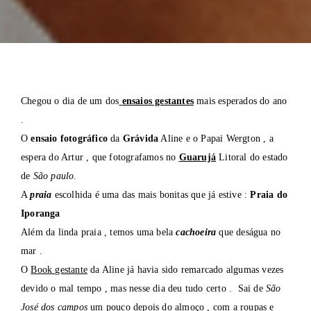
Chegou o dia de um dos
ensaios gestante
s
mais esperados do ano
.
O
ensaio fotográfico
da
Grávida
Aline e o Papai Wergton , a
espera do Artur , que fotografamos no
Guarujá
Litoral do estado
de
São paulo
.
A
praia
escolhida é uma das mais bonitas que já estive :
Praia do
Iporanga
Além da linda praia , temos uma bela
cachoeira
que deságua no
mar .
O
Book gestante
da Aline já havia sido remarcado algumas vezes
devido o mal tempo , mas nesse dia deu tudo certo . Sai de
São
José dos campos
um pouco depois do almoço , com a roupas e