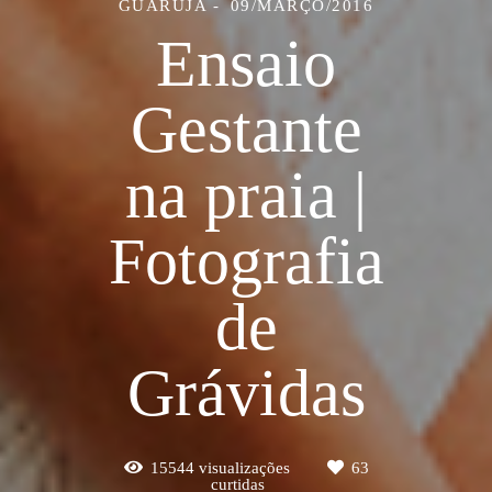
GUARUJÁ
09/MARÇO/2016
Ensaio
Gestante
na praia |
Fotografia
de
Grávidas
15544
visualizações
63
curtidas