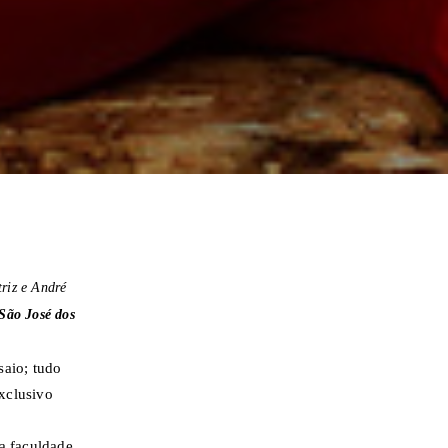
riz e André
São José dos
saio; tudo
exclusivo
a faculdade