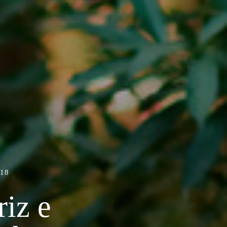
18
riz e