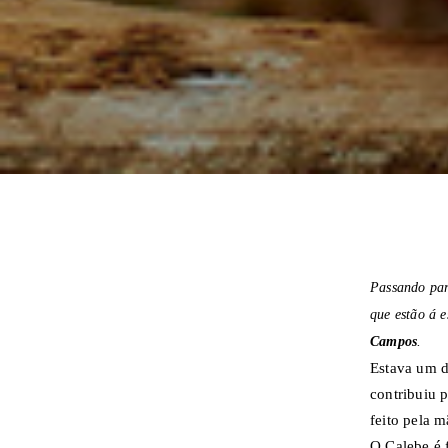
Passando par
que estão á 
Campos
.
Estava um di
contribuiu p
feito pela m
O Calebe é 