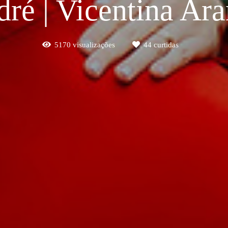
ré | Vicentina Ar
5170
visualizações
44
curtidas