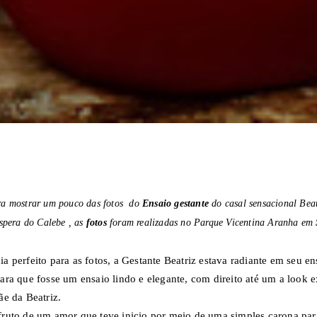
a mostrar um pouco das f
otos do
Ensaio gestante
do casal sensacional Beat
espera do Calebe , as
fotos
foram realizadas no Parque Vicentina Aranha em
a perfeito para as fotos, a Gestante Beatriz estava radiante em seu en
ara que fosse um ensaio lindo e elegante, com direito até um a look 
ãe da Beatriz.
fruto de um amor que teve inicio por meio de uma simples carona par