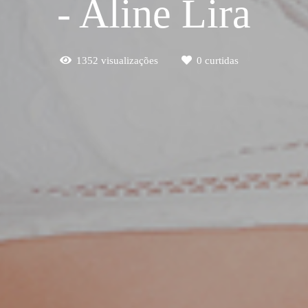
- Aline Lira
1352
visualizações
0
curtidas