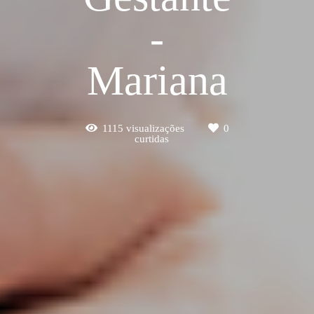
-
Mariana
1115
visualizações
0
curtidas